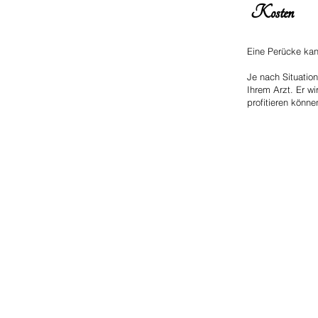
Kosten
Eine Perücke ka
Je nach Situatio
Ihrem Arzt. Er wi
profitieren könne
Coiffeur Merz GmbH
Mottastrasse 1
3005 Bern
+41 31 381 41 01