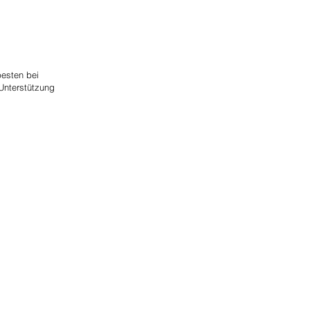
besten bei
 Unterstützung
G
tzerland