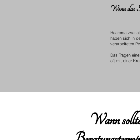
Wenn das Sch
Haarersatzvaria
haben sich in d
verarbeiteten P
Das Tragen eine
oft mit einer K
Wann sollte 
Beratungstermin