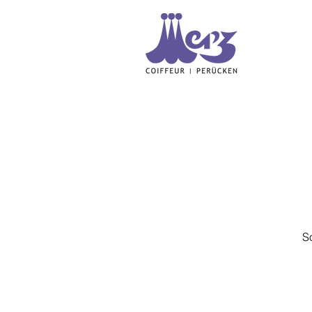
Coiffeur Merz GmbH
S
Mottastrasse 1
3005 Bern
+41 31 381 41 01
info@coiffeur-merz.ch