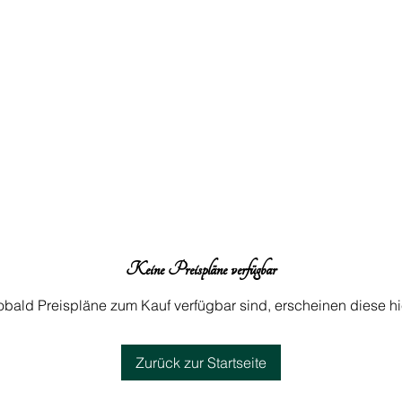
Keine Preispläne verfügbar
Partner
obald Preispläne zum Kauf verfügbar sind, erscheinen diese hie
Alcina A
Wella Swi
Zurück zur Startseite
hairdream
hickenbic