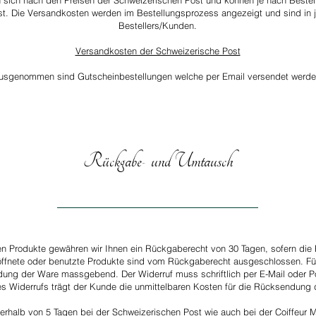
 sich nach den Preisen der Schweizerischen Post und können je nach Bestellw
ist. Die Versandkosten werden im Bestellungsprozess angezeigt und sind in 
Bestellers/Kunden.
Versandkosten der Schweizerische Post
usgenommen sind Gutscheinbestellungen welche per Email versendet werde
Rückgabe- und Umtausch
en Produkte gewähren wir Ihnen ein Rückgaberecht von 30 Tagen, sofern die
öffnete oder benutzte Produkte sind vom Rückgaberecht ausgeschlossen. Für
dung der Ware massgebend. Der Widerruf muss schriftlich per E-Mail oder 
nes Widerrufs trägt der Kunde die unmittelbaren Kosten für die Rücksendung 
erhalb von 5 Tagen bei der Schweizerischen Post wie auch bei der Coiffeur 