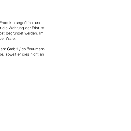
 Produkte ungeöffnet und
 die Wahrung der Frist ist
Post begründet werden. Im
der Ware.
Merz GmbH / coiffeur-merz-
e, soweit er dies nicht an