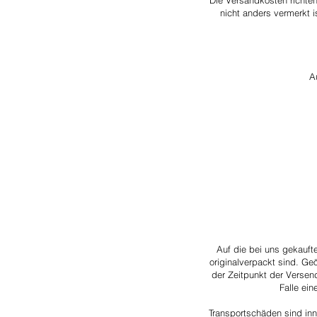
Die Versandkosten richten
nicht anders vermerkt 
A
Auf die bei uns gekauft
originalverpackt sind. Ge
der Zeitpunkt der Versen
Falle ei
Transportschäden sind inn