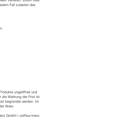
ert variieren, sofern dies
jedem Fall zulasten des
n.
 Produkte ungeöffnet und
 die Wahrung der Frist ist
Post begründet werden. Im
der Ware.
Merz GmbH / coiffeur-merz-